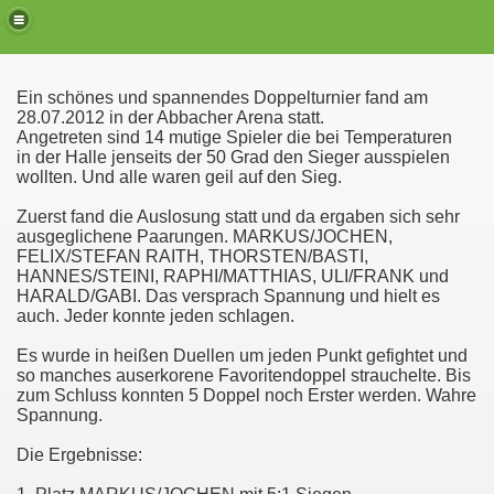
Ein schönes und spannendes Doppelturnier fand am
28.07.2012 in der Abbacher Arena statt.
Angetreten sind 14 mutige Spieler die bei Temperaturen
in der Halle jenseits der 50 Grad den Sieger ausspielen
wollten. Und alle waren geil auf den Sieg.
d JUGEND
Zuerst fand die Auslosung statt und da ergaben sich sehr
ausgeglichene Paarungen. MARKUS/JOCHEN,
FELIX/STEFAN RAITH, THORSTEN/BASTI,
HANNES/STEINI, RAPHI/MATTHIAS, ULI/FRANK und
HARALD/GABI. Das versprach Spannung und hielt es
OS
auch. Jeder konnte jeden schlagen.
Es wurde in heißen Duellen um jeden Punkt gefightet und
so manches auserkorene Favoritendoppel strauchelte. Bis
zum Schluss konnten 5 Doppel noch Erster werden. Wahre
Spannung.
Die Ergebnisse: